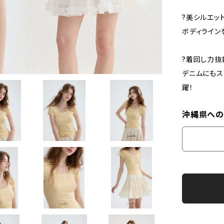
?美シルエッ
ボディライン
?着回し力抜
デニムにもス
躍！
沖縄県への