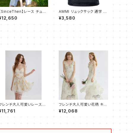
【SinceThen】レース チュー
AMMI リュックサック 通学 高
ル ワンピース ドレス ロング
校生 大学生 人気 メンズ バッ
¥12,650
¥3,580
クパック 大容量 ビジネスリュ
ック おしゃれ 防水 旅行 防災
用リュック 通勤 リュック バッ
グ 星柄
フレンチ大人可愛いレース×フ
フレンチ大人可愛い花柄 キャ
リル キャミワンピース ショー
ミワンピース フレア ロング
¥11,761
¥12,068
ト