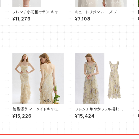
キ
フレンチ小花柄サテン キャミ
キュートリボン ルーズ ノース
ワンピース フレアシルエット
リーブブラウス
¥11,276
¥7,108
テ
気品漂う マーメイドキャミワ
フレンチ華やかフリル揺れるノ
ンピース ロング
ースリープワンピース ロング
¥15,226
¥15,424