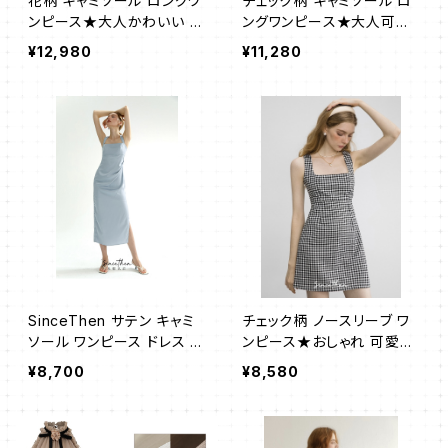
花柄 キャミソール ロングワ
チェック柄 キャミソール ロ
ンピース★大人かわいい お
ングワンピース★大人可愛
洒落 高貴
い お洒落
¥12,980
¥11,280
SinceThen サテン キャミ
チェック柄 ノースリーブ ワ
ソール ワンピース ドレス エ
ンピース★おしゃれ 可愛い
レガント
キュート
¥8,700
¥8,580