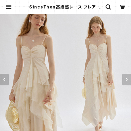
SinceThen高級感レース フレア キ
ャミワンピース ロング | AMMI FAS
HION