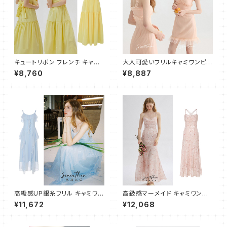
キュートリボン フレンチ キャミ
大人可愛いフリルキャミワンピー
ワンピース ドレス ティアード フ
ス ショート
¥8,760
¥8,887
レアドレス イエロー
高級感UP銀糸フリル キャミワン
高級感マーメイド キャミワンピ
ピース フレア ロング
ース ロング
¥11,672
¥12,068