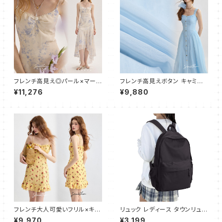
フレンチ高見え◎パール×マーメ
フレンチ高見えボタン キャミワ
イドキャミワンピース
ンピース フレア ロング
¥11,276
¥9,880
フレンチ大人可愛いフリル×キャ
リュック レディース タウンリュッ
ミワンピース ショート
ク 大容量 スクールリュック バッ
¥9,970
¥3,199