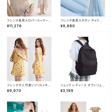
フレンチ高見え◎パール×マーメ
フレンチ高見えボタン キャミワ
イドキャミワンピース
ンピース フレア ロング
¥11,276
¥9,880
フレンチ大人可愛いフリル×キャ
リュック レディース タウンリュッ
ミワンピース ショート
ク 大容量 スクールリュック バッ
¥9,970
¥3,199
クパック リュック 黑 通学 通勤
旅行 軽量 防水 リュックサック
ブラック