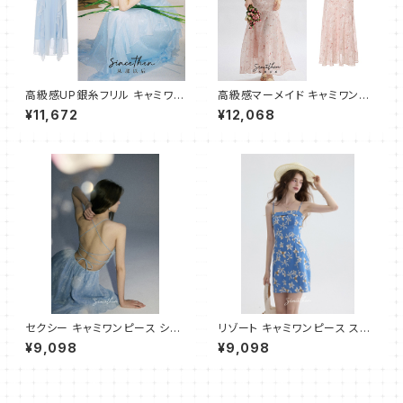
高級感UP銀糸フリル キャミワン
高級感マーメイド キャミワンピ
ピース フレア ロング
ース ロング
¥11,672
¥12,068
セクシー キャミワンピース ショ
リゾート キャミワンピース スリ
ート
ムフィット ショート
¥9,098
¥9,098