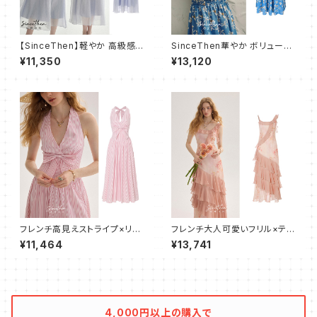
【SinceThen】軽やか 高級感
SinceThen華やか ボリューム
パフ マキシ丈 ワンピース ドレス
ふんわり ワンピース バブスリー
¥11,350
¥13,120
プ
フレンチ高見えストライプ×リボ
フレンチ大人可愛いフリル×ティ
ン ホルターワンピース
アードキャミワンピース
¥11,464
¥13,741
4,000円以上の購入で