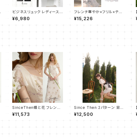
ュ
ビジネスリュック レディース
フレンチ華やか×フリル×ティ
リュック リュックサック 軽量
アードキャミワンピース
¥6,980
¥15,226
大容量 ビジネスバッグ リュッ
ク 通学 通勤用 PC 軽い 防水
通学 薄型 パソコンバッグ A4
ナイロン
SinceThen蝶と花 フレンチ
Since Then 2パターン 背中
ワンピース ドレス ロング
見せ リボン ミニ ドレス ワン
¥11,573
¥12,500
ピース