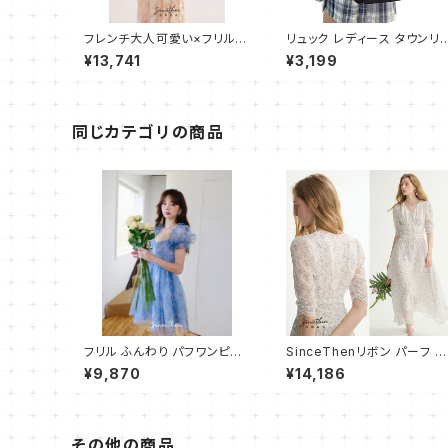
フレンチ大人可愛い×フリル揺
リュック レディース タウンリ
れるロングワンピース
ック 大容量 スクールリュック
¥13,741
¥3,199
バックパック リュック 黑 通学
通勤 旅行 軽量 防水 リュック
サック ブラック
同じカテゴリの商品
フリル ふんわり パフワンピー
SinceThenリボン パーフ フ
ス ショート
レアワンピース ロング
¥9,870
¥14,186
その他の商品