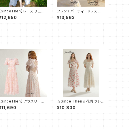
【SinceThen】レース チュー
フレンチパーティードレス 長
ル ワンピース ドレス ロング
袖ワンピース/マーメイドライ
¥12,650
¥13,563
ン
【SinceThen】 パフスリーブ
☆Since Then☆花柄 フレン
キュート エンパイアワンピー
チ ワンピース☆
¥11,690
¥10,800
ス