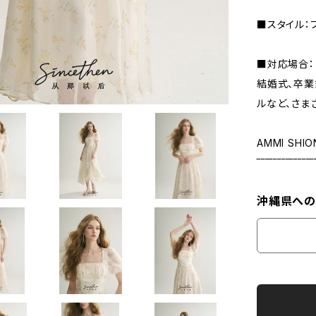
■スタイル：
■対応場合：
結婚式、卒業
ルなど、さま
AMMI SHIO
‾‾‾‾‾‾‾‾‾‾‾‾‾‾
沖縄県への