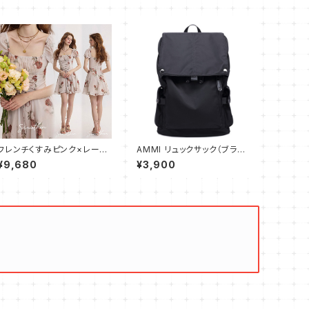
フレンチくすみピンク×レース
AMMI リュックサック（ブラッ
アップミニワンピース
ク） 大容量 通勤 通学用 登山
¥9,680
¥3,900
用 ビジネスリュック A4サイズ
PC収納