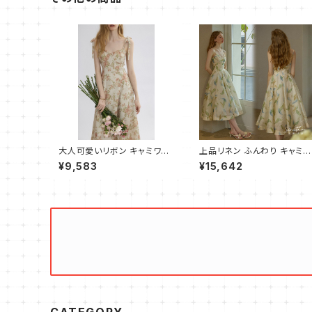
大人可愛いリボン キャミワン
上品リネン ふんわり キャミワ
ピース フレア ロング
ンピース ロング
¥9,583
¥15,642
CATEGORY