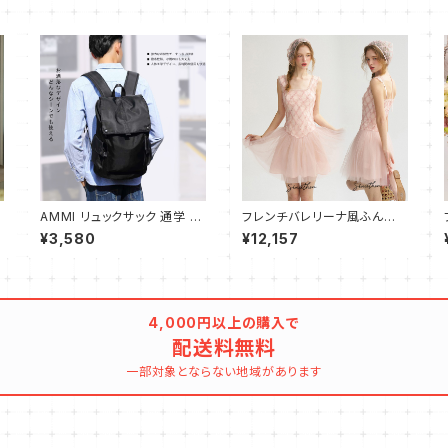
AMMI リュックサック 通学 高
フレンチバレリーナ風ふんわり
校生 大学生 人気 メンズ バッ
チュールキャミワンピース
¥3,580
¥12,157
クパック 大容量 ビジネスリュ
ック おしゃれ 防水 旅行 防災
用リュック 通勤 リュック バッ
グ ブラック
4,000円以上の購入で
配送料無料
一部対象とならない地域があります