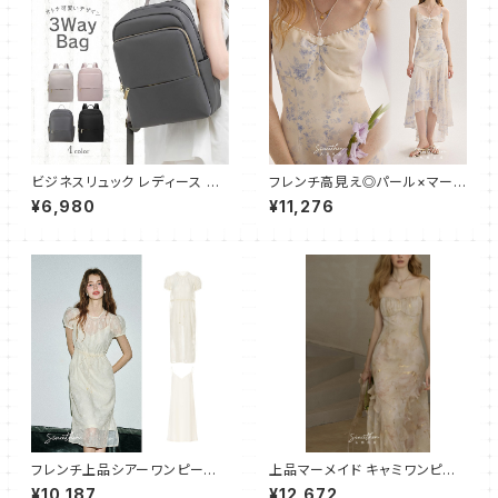
ビジネスリュック レディース リ
フレンチ高見え◎パール×マーメ
ュック リュックサック 軽量 大容
イドキャミワンピース
¥6,980
¥11,276
量 ビジネスバッグ リュック 通学
通勤用 PC 軽い 防水 通学 薄型
パソコンバッグ A4 ナイロン
フレンチ上品シアーワンピース×
上品マーメイド キャミワンピー
キャミワンピ 2点セット
ス パーティードレス ロング
¥10,187
¥12,672