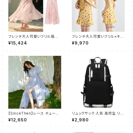
フレンチ大人可愛いフリル揺れ
フレンチ大人可愛いフリル×キャ
るキャミワンピース フレアロン
ミワンピース ショート
¥15,424
¥9,970
グ
【SinceThen】レース チュール
リュックサック 人気 高校生 リュ
ワンピース ドレス ロング
ック レディース メンズ おしゃれ
¥12,650
¥2,980
ストライプ アウトドア スポーツ
大容量 多機能 通学 軽量 ビジ
ネスバッグ 通勤 Daypack 大