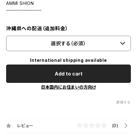
AMMI SHION
‾‾‾‾‾‾‾‾‾‾‾‾‾‾‾‾‾‾‾‾
沖縄県への配送（追加料金）
選択する（必須）
International shipping available
Add to cart
日本国内にお住まいの方向け
通報する
レビュー
(0)