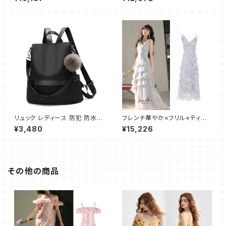
リュック レディース 防犯 防水
フレンチ華やか×フリル×ティア
軽量 リュックサック ショルダー
ードキャミワンピース
¥3,480
¥15,226
ハンドバッグ 3way マザーズバ
ッグ 女の子 リュック 大容量 人
気 通勤 通学 旅行 アウトドア
その他の商品