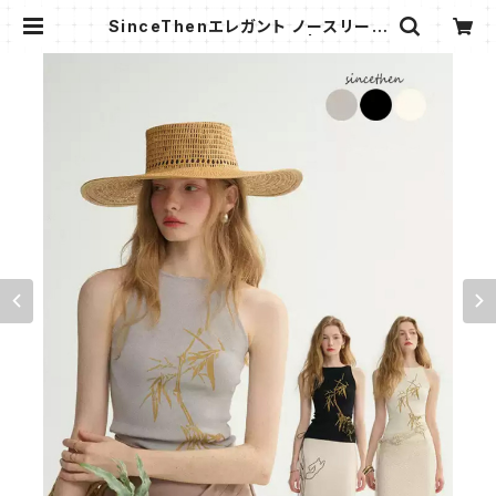
SinceThenエレガント ノースリープ
ニット スリムフィット薄め | AMMI F
ASHION