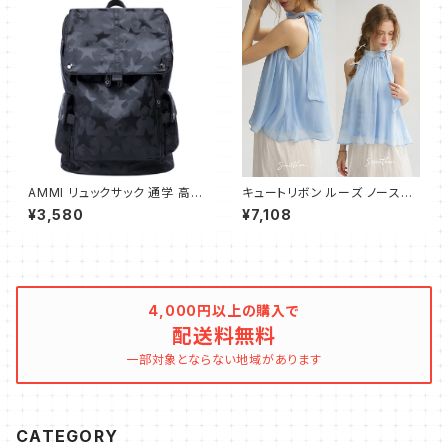
容量 学生 旅行 デイパック お出
かけ A4 サイズ バックパック P
Cバッグ(ブラック）
AMMI リュックサック 通学 高校
キュートリボン ルーズ ノースリ
生 大学生 人気 メンズ バックパ
ーブブラウス
¥3,580
¥7,108
ック 大容量 ビジネスリュック お
しゃれ 防水 旅行 防災用リュッ
ク 通勤 リュック バッグ 星柄
4,000円以上の購入で
配送料無料
一部対象とならない地域があります
CATEGORY