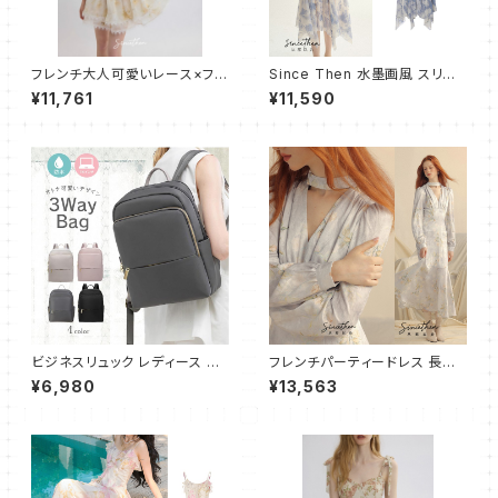
フレンチ大人可愛いレース×フリ
Since Then 水墨画風 スリム
ル キャミワンピース ショート
キャミ ワンピース ドレス
¥11,761
¥11,590
ビジネスリュック レディース リ
フレンチパーティードレス 長袖
ュック リュックサック 軽量 大容
ワンピース/マーメイドライン
¥6,980
¥13,563
量 ビジネスバッグ リュック 通学
通勤用 PC 軽い 防水 通学 薄型
パソコンバッグ A4 ナイロン