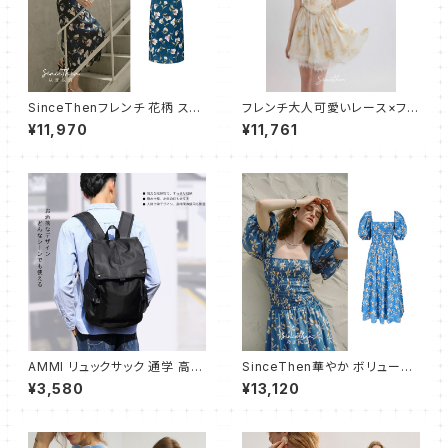
SinceThenフレンチ 花柄 スリ
フレンチ大人可愛いレース×フリ
ム キャミソール ワンピース ロン
ル キャミワンピース ショート
¥11,970
¥11,761
グ
AMMI リュックサック 通学 高校
SinceThen華やか ボリューム
生 大学生 人気 メンズ バックパ
ふんわり ワンピース バブスリー
¥3,580
¥13,120
ック 大容量 ビジネスリュック お
プ
しゃれ 防水 旅行 防災用リュッ
ク 通勤 リュック バッグ ブラック