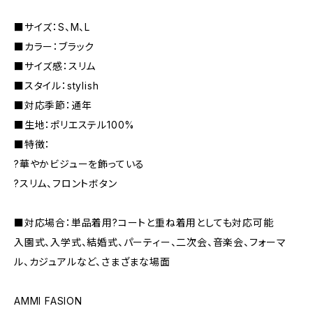
■サイズ：S、M、L
■カラー：ブラック
■サイズ感：スリム
■スタイル：stylish
■対応季節：通年
■生地：ポリエステル100%
■特徴：
?華やかビジューを飾っている
?スリム、フロントボタン
■対応場合：単品着用?コートと重ね着用としても対応可能
入園式、入学式、結婚式、パーティー、二次会、音楽会、フォーマ
ル、カジュアルなど、さまざまな場面
AMMI FASION