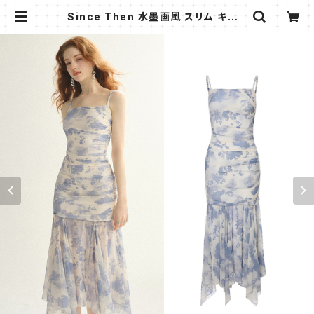
Since Then 水墨画風 スリム キャミ
ワンピース ドレス | AMMI FASHIO
N