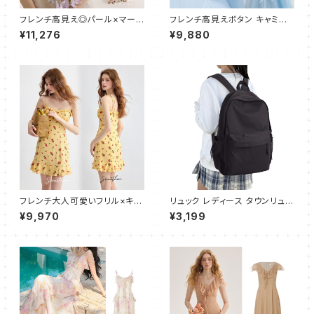
フレンチ高見え◎パール×マーメ
フレンチ高見えボタン キャミワ
イドキャミワンピース
ンピース フレア ロング
¥11,276
¥9,880
フレンチ大人可愛いフリル×キャ
リュック レディース タウンリュッ
ミワンピース ショート
ク 大容量 スクールリュック バッ
¥9,970
¥3,199
クパック リュック 黑 通学 通勤
旅行 軽量 防水 リュックサック
ブラック