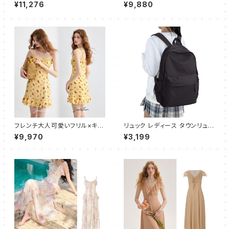
イドキャミワンピース
ンピース フレア ロング
¥11,276
¥9,880
フレンチ大人可愛いフリル×キャ
リュック レディース タウンリュッ
ミワンピース ショート
ク 大容量 スクールリュック バッ
¥9,970
¥3,199
クパック リュック 黑 通学 通勤
旅行 軽量 防水 リュックサック
ブラック