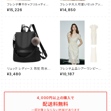
フレンチ華やか×フリル×ティア
フレンチ大人可愛いセットアップ
ードキャミワンピース
フリル×フリンジ
¥15,226
¥14,850
リュック レディース 防犯 防水
フレンチ上品シアーワンピース×
軽量 リュックサック ショルダー
キャミワンピ 2点セット
¥3,480
¥10,187
ハンドバッグ 3way マザーズバ
ッグ 女の子 リュック 大容量 人
気 通勤 通学 旅行 アウトドア
4,000円以上の購入で
配送料無料
一部対象とならない地域があります