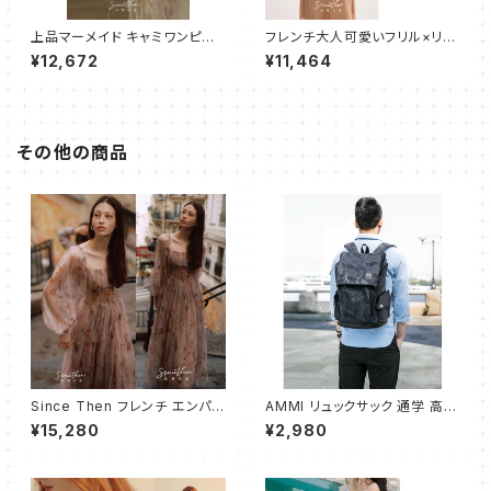
上品マーメイド キャミワンピー
フレンチ大人可愛いフリル×リボ
ス パーティードレス ロング
ン×ボタン ロングワンピース
¥12,672
¥11,464
その他の商品
Since Then フレンチ エンパイ
AMMI リュックサック 通学 高校
アワンピース ドレス フレアロン
生 大学生 人気 メンズ バックパ
¥15,280
¥2,980
グ
ック 大容量 ビジネスリュック お
しゃれ 防水 旅行 防災用リュッ
ク 通勤 リュック バッグ 迷彩柄