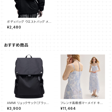
ボディバッグ ウエストバッグ メン
ズ 小さめ ウエストポーチ 斜め
¥2,480
がけバッグメンズ ショルダーバッ
グメンズ 撥水 軽量 ランニング
ウォーキング バイク用 ヒップバ
ッグ
おすすめ商品
AMMI リュックサック（ブラック）
フレンチ高級感マーメイド キャ
大容量 通勤 通学用 登山用 ビ
ミワンピース フレア ロング
¥3,900
¥11,464
ジネスリュック A4サイズ PC収