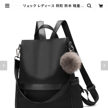
リュック レディース 防犯 防水 軽量 リ
ュックサック ショルダー ハンドバッグ
3way マザーズバッグ 女の子 リュッ
ク 大容量 人気 通勤 通学 旅行 アウト
ドア | AMMI FASHION