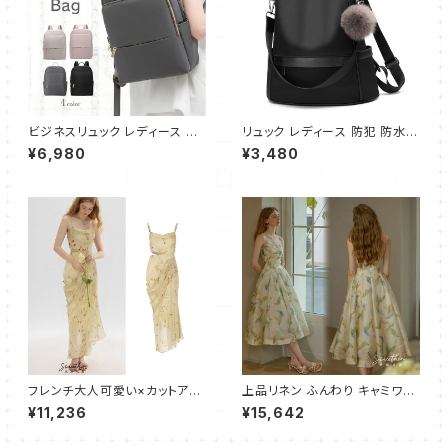
ビジネスリュック レディース リ
リュック レディース 防犯 防水
ュック リュックサック 軽量 大容
軽量 リュックサック ショルダー
¥6,980
¥3,480
量 ビジネスバッグ リュック 通学
ハンドバッグ 3way マザーズバ
通勤用 PC 軽い 防水 通学 薄型
ッグ 女の子 リュック 大容量 人
パソコンバッグ A4 ナイロン
気 通勤 通学 旅行 アウトドア
フレンチ大人可愛い×カットアウ
上品リネン ふんわり キャミワン
ト×ギャザー キャミワンピース
ピース ロング
¥11,236
¥15,642