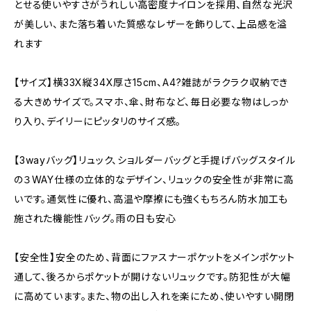
とせる使いやすさがうれしい高密度ナイロンを採用、自然な光沢
が美しい、また落ち着いた質感なレザーを飾りして、上品感を溢
れます
【サイズ】横33X縦34X厚さ15cm、A4?雑誌がラクラク収納でき
る大きめサイズで。スマホ、傘、財布など、毎日必要な物はしっか
り入り、デイリーにピッタリのサイズ感。
【3wayバッグ】リュック、ショルダーバッグと手提げバッグスタイル
の３WAY仕様の立体的なデザイン、リュックの安全性が非常に高
いです。通気性に優れ、高温や摩擦にも強くもちろん防水加工も
施された機能性バッグ。雨の日も安心
【安全性】安全のため、背面にファスナーポケットをメインポケット
通して、後ろからポケットが開けないリュックです。防犯性が大幅
に高めています。また、物の出し入れを楽にため、使いやすい開閉