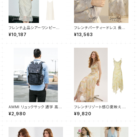
フレンチ上品シアーワンピース×
フレンチパーティードレス 長袖
キャミワンピ 2点セット
ワンピース/マーメイドライン
¥10,187
¥13,563
AMMI リュックサック 通学 高校
フレンチリゾート感◎夏映え キ
生 大学生 人気 メンズ バックパ
ャミワンピース フレア ロング
¥2,980
¥9,820
ック 大容量 ビジネスリュック お
しゃれ 防水 旅行 防災用リュッ
ク 通勤 リュック バッグ 迷彩柄