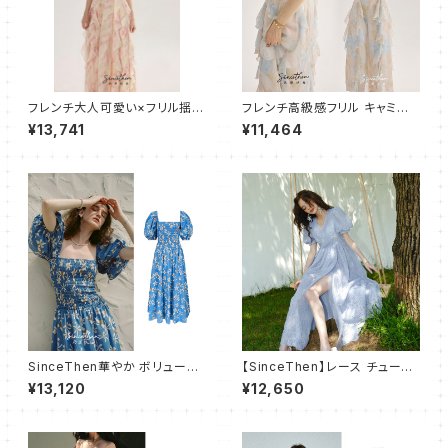
フレンチ大人可愛い×フリル揺れ
フレンチ高級感フリル キャミワ
るロングワンピース
ンピース フレア ロング
¥13,741
¥11,464
SinceThen華やか ボリューム
【SinceThen】レース チュール
ふんわり ワンピース バブスリー
ワンピース ドレス ロング
¥13,120
¥12,650
プ