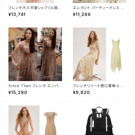
フレンチ大人可愛い×フリル揺れ
エレガント パーティードレス ワ
るロングワンピース
ンピース ロング
¥13,741
¥11,266
Since Then フレンチ エンパイ
フレンチリゾート感◎夏映え キ
アワンピース ドレス フレアロン
ャミワンピース フレア ロング
¥15,280
¥9,820
グ