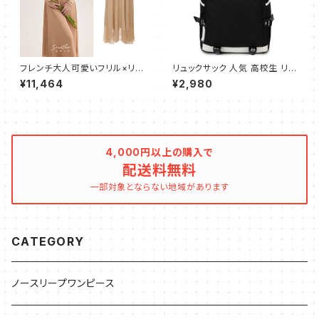
フレンチ大人可愛いフリル×リボ
リュックサック 人気 高校生 リュ
ン×ボタン ロングワンピース
ック レディース メンズ おしゃれ
¥11,464
¥2,980
ストライプ アウトドア スポーツ
大容量 多機能 通学 軽量 ビジ
ネスバッグ 通勤 Daypack 大
容量 学生 旅行 デイパック お出
かけ A4 サイズ バックパック P
Cバッグ(ブラック）
4,000円以上の購入で
配送料無料
一部対象とならない地域があります
CATEGORY
ノースリープワンピース