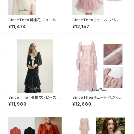
SinceThen刺繍花 チュールワ
SinceThenチュール フリル テ
ンピース2点セット ショート
ィアードワンピース ショート丈
¥11,474
¥12,157
Since Then長袖ワンピース フ
SinceThenキュート 花ジャカ
レアロング丈 キュート フリル リ
ード シースルー袖 ロングワンピ
¥11,980
¥12,680
ボン 水玉
ース