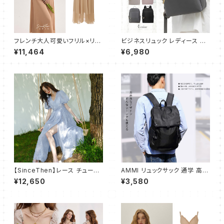
フレンチ大人可愛いフリル×リボ
ビジネスリュック レディース リ
ン×ボタン ロングワンピース
ュック リュックサック 軽量 大容
¥11,464
¥6,980
量 ビジネスバッグ リュック 通学
通勤用 PC 軽い 防水 通学 薄型
パソコンバッグ A4 ナイロン
【SinceThen】レース チュール
AMMI リュックサック 通学 高校
ワンピース ドレス ロング
生 大学生 人気 メンズ バックパ
¥12,650
¥3,580
ック 大容量 ビジネスリュック お
しゃれ 防水 旅行 防災用リュッ
ク 通勤 リュック バッグ ブラック