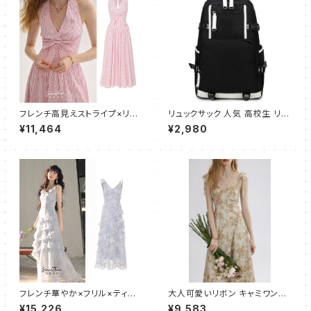
フレンチ高見えストライプ×リボ
リュックサック 人気 高校生 リュ
ン ホルターワンピース
ック レディース メンズ おしゃれ
¥11,464
¥2,980
ストライプ アウトドア スポーツ
大容量 多機能 通学 軽量 ビジ
ネスバッグ 通勤 Daypack 大
容量 学生 旅行 デイパック お出
かけ A4 サイズ バックパック P
Cバッグ
フレンチ華やか×フリル×ティア
大人可愛いリボン キャミワンピ
ードキャミワンピース
ース フレア ロング
¥15,226
¥9,583