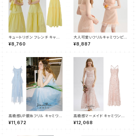
キュートリボン フレンチ キャミ
大人可愛いフリルキャミワンピー
ワンピース ドレス ティアード フ
ス ショート
¥8,760
¥8,887
レアドレス イエロー
高級感UP銀糸フリル キャミワン
高級感マーメイド キャミワンピ
ピース フレア ロング
ース ロング
¥11,672
¥12,068