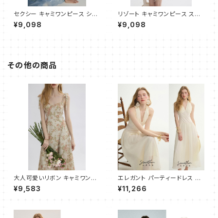
セクシー キャミワンピース ショ
リゾート キャミワンピース スリ
ート
ムフィット ショート
¥9,098
¥9,098
その他の商品
大人可愛いリボン キャミワンピ
エレガント パーティードレス ワ
ース フレア ロング
ンピース ロング
¥9,583
¥11,266