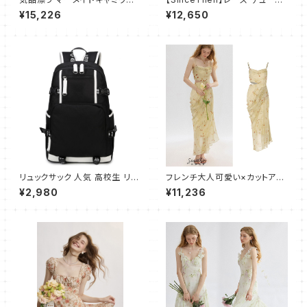
ピース ロング
ワンピース ドレス ロング
¥15,226
¥12,650
リュックサック 人気 高校生 リュ
フレンチ大人可愛い×カットアウ
ック レディース メンズ おしゃれ
ト×ギャザー キャミワンピース
¥2,980
¥11,236
ストライプ アウトドア スポーツ
大容量 多機能 通学 軽量 ビジ
ネスバッグ 通勤 Daypack 大
容量 学生 旅行 デイパック お出
かけ A4 サイズ バックパック P
Cバッグ