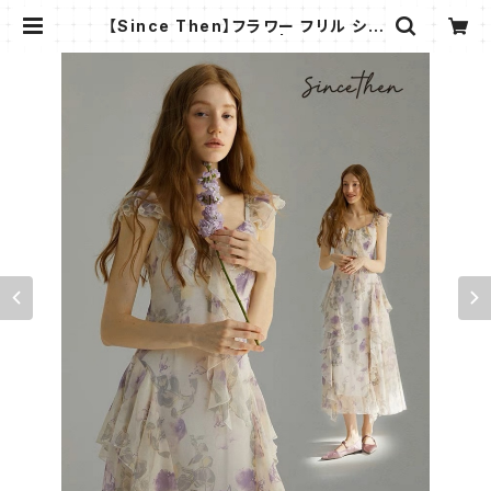
【Since Then】フラワー フリル シフ
ォン ロングワンピース | AMMI FAS
HION