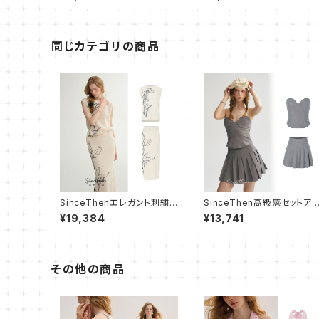
用 ビジネスリュック A4サイ
PC収納
同じカテゴリの商品
SinceThenエレガント刺繍
SinceThen高級感セットアッ
上下セット トップス×スカート
プ トップス プリーツスカート
¥19,384
¥13,741
その他の商品