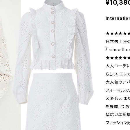
¥10,38
Internatio
★★★★★
日本未上陸の
「 since the
★★★★★
大人コーデに
らしい、エレ
大人気のアパレル
フォーマルで
スタイル、ま
を展開してお
幅広い年齢層
ファッション