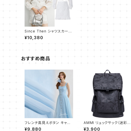
Since Then シャツスカート
上下2点セット/セットアップ★
¥10,380
可愛い おしゃれ
おすすめ商品
フレンチ高見えボタン キャミ
AMMI リュックサック（迷彩
ワンピース フレア ロング
柄） 大容量 通勤 通学用 登
¥9,880
¥3,900