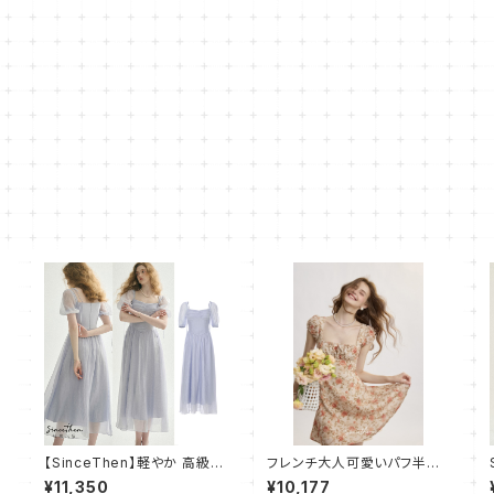
【SinceThen】軽やか 高級感
フレンチ大人可愛いパフ半袖
山
パフ マキシ丈 ワンピース ドレ
ワンピース ショート スリム
¥11,350
¥10,177