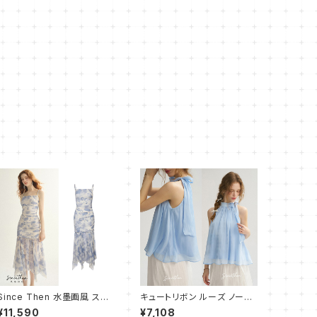
Since Then 水墨画風 スリ
キュートリボン ルーズ ノース
ム キャミ ワンピース ドレス
リーブブラウス
¥11,590
¥7,108