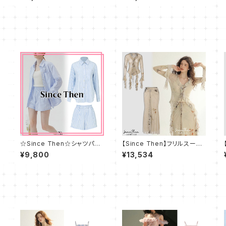
ズ
ス
☆Since Then☆シャツパン
【Since Then】フリルスーツ
ツ 上下 セットアップ☆
スカートハイエンド セットアッ
¥9,800
¥13,534
プ