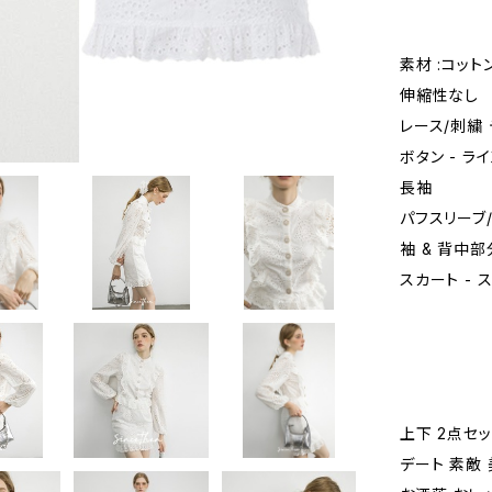
素材 :コット
伸縮性なし
レース/刺繍
ボタン - 
長袖
パフスリーブ
袖 & 背中部
スカート - 
上下 2点セッ
デート 素敵 