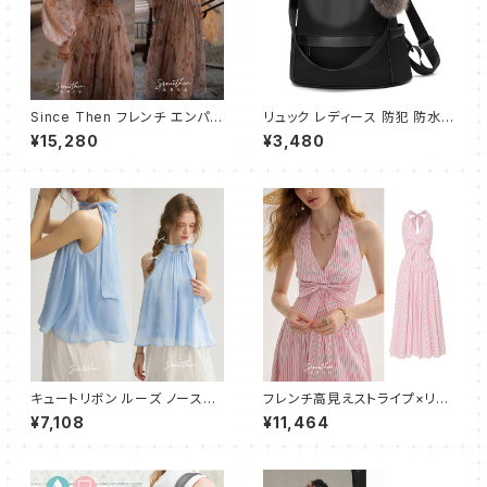
Since Then フレンチ エンパイ
リュック レディース 防犯 防水
アワンピース ドレス フレアロン
軽量 リュックサック ショルダー
¥15,280
¥3,480
グ
ハンドバッグ 3way マザーズバ
ッグ 女の子 リュック 大容量 人
気 通勤 通学 旅行 アウトドア
キュートリボン ルーズ ノースリ
フレンチ高見えストライプ×リボ
ーブブラウス
ン ホルターワンピース
¥7,108
¥11,464