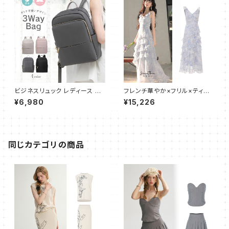
ビジネスリュック レディース リ
フレンチ華やか×フリル×ティア
ュック リュックサック 軽量 大容
ードキャミワンピース
¥6,980
¥15,226
量 ビジネスバッグ リュック 通学
通勤用 PC 軽い 防水 通学 薄型
パソコンバッグ A4 ナイロン
同じカテゴリの商品