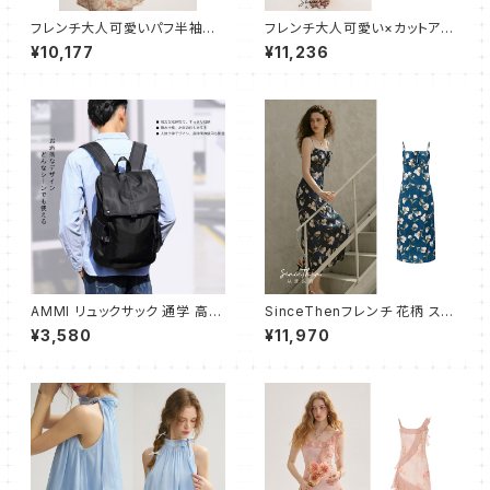
フレンチ大人可愛いパフ半袖ワ
フレンチ大人可愛い×カットアウ
ンピース ショート スリム
ト×ギャザー キャミワンピース
¥10,177
¥11,236
AMMI リュックサック 通学 高校
SinceThenフレンチ 花柄 スリ
生 大学生 人気 メンズ バックパ
ム キャミソール ワンピース ロン
¥3,580
¥11,970
ック 大容量 ビジネスリュック お
グ
しゃれ 防水 旅行 防災用リュッ
ク 通勤 リュック バッグ ブラック