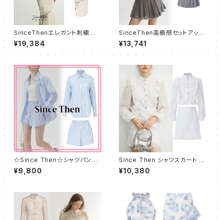
SinceThenエレガント刺繍上
SinceThen高級感セットアップ
下セット トップス×スカート
トップス プリーツスカート
¥19,384
¥13,741
☆Since Then☆シャツパンツ
Since Then シャツスカート 上
上下 セットアップ☆
下2点セット/セットアップ★可愛
¥9,800
¥10,380
い おしゃれ