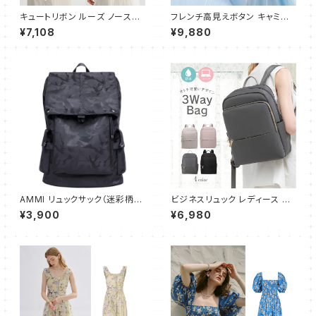
キュートリボン ルーズ ノースリ
フレンチ高見えボタン キャミワ
ーブブラウス
ンピース フレア ロング
¥7,108
¥9,880
AMMI リュックサック（迷彩柄）
ビジネスリュック レディース リ
大容量 通勤 通学用 登山用 ビ
ュック リュックサック 軽量 大容
¥3,900
¥6,980
ジネスリュック A4サイズ PC収
量 ビジネスバッグ リュック 通学
納
通勤用 PC 軽い 防水 通学 薄型
パソコンバッグ A4 ナイロン