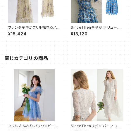
フレンチ華やかフリル揺れるノー
SinceThen華やか ボリューム
スリープワンピース ロング
ふんわり ワンピース バブスリー
¥15,424
¥13,120
プ
同じカテゴリの商品
フリル ふんわり パフワンピース
SinceThenリボン パーフ フレ
ショート
アワンピース ロング