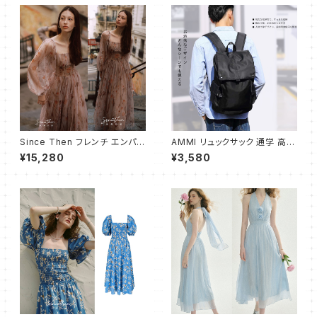
ネスバッグ 通勤 Daypack 大
容量 学生 旅行 デイパック お出
かけ A4 サイズ バックパック P
Cバッグ
Since Then フレンチ エンパイ
AMMI リュックサック 通学 高校
アワンピース ドレス フレアロン
生 大学生 人気 メンズ バックパ
¥15,280
¥3,580
グ
ック 大容量 ビジネスリュック お
しゃれ 防水 旅行 防災用リュッ
ク 通勤 リュック バッグ ブラック