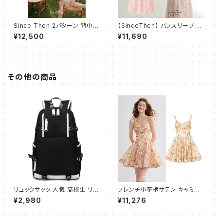
Since Then 2パターン 背中見
【SinceThen】 パフスリーブ キ
せ リボン ミニ ドレス ワンピー
ュート エンパイアワンピース
¥12,500
¥11,690
ス
その他の商品
リュックサック 人気 高校生 リュ
フレンチ小花柄サテン キャミワ
ック レディース メンズ おしゃれ
ンピース フレアシルエット
¥2,980
¥11,276
ストライプ アウトドア スポーツ
大容量 多機能 通学 軽量 ビジ