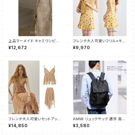
上品マーメイド キャミワンピー
フレンチ大人可愛いフリル×キャ
ス パーティードレス ロング
ミワンピース ショート
¥12,672
¥9,970
フレンチ大人可愛いセットアップ
AMMI リュックサック 通学 高校
フリル×フリンジ
生 大学生 人気 メンズ バックパ
¥14,850
¥3,580
ック 大容量 ビジネスリュック お
しゃれ 防水 旅行 防災用リュッ