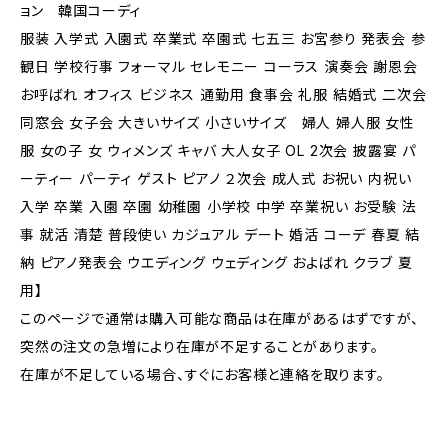
ョン 韓国コーディ
服装 入学式 入園式 卒業式 卒園式 七五三 お宮参り 発表会 参
観日 学校行事 フォーマル セレモニー コーラス 演奏会 謝恩会
お呼ばれ オフィス ビジネス 通勤用 食事会 礼服 結婚式 二次会
同窓会 女子会 大きいサイズ 小さいサイズ 婦人 婦人服 女性
服 女の子 女 ウィメンズ キャバ 大人女子 OL 2次会 披露宴 パ
ーティー パーティ ゲスト ピアノ ２次会 成人式 お祝い 内祝い
入学 卒業 入園 卒園 幼稚園 小学校 中学 卒業祝い お受験 法
事 就活 清楚 普段使い カジュアル デート 婚活 コーデ 春夏 結
納 ピアノ発表会 ウエディング ウェディング およばれ クラブ 夏
用】
このページで通常は購入可能な商品は在庫があるはずですが、
突然の注文の急増により在庫が不足することがあります。
在庫が不足している場合、すぐにお客様と連絡を取ります。