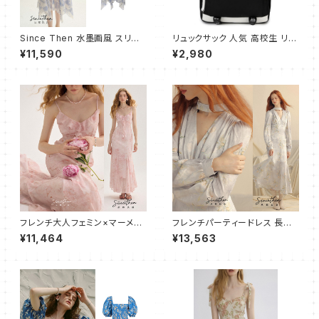
Since Then 水墨画風 スリム
リュックサック 人気 高校生 リュ
キャミ ワンピース ドレス
ック レディース メンズ おしゃれ
¥11,590
¥2,980
ストライプ アウトドア スポーツ
大容量 多機能 通学 軽量 ビジ
ネスバッグ 通勤 Daypack 大
容量 学生 旅行 デイパック お出
かけ A4 サイズ バックパック P
Cバッグ(ブラック）
フレンチ大人フェミン×マーメイ
フレンチパーティードレス 長袖
ド キャミワンピース フレア
ワンピース/マーメイドライン
¥11,464
¥13,563