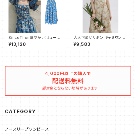
SinceThen華やか ボリューム
大人可愛いリボン キャミワンピ
ふんわり ワンピース バブスリー
ース フレア ロング
¥13,120
¥9,583
プ
4,000円以上の購入で
配送料無料
一部対象とならない地域があります
CATEGORY
ノースリープワンピース