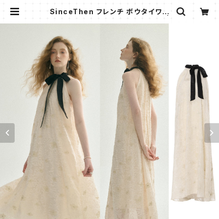
SinceThen フレンチ ボウタイワン
ピース 刺繍 華やか Long 2024 |
AMMI FASHION