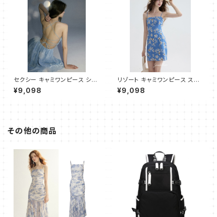
セクシー キャミワンピース ショ
リゾート キャミワンピース スリ
ート
ムフィット ショート
¥9,098
¥9,098
その他の商品