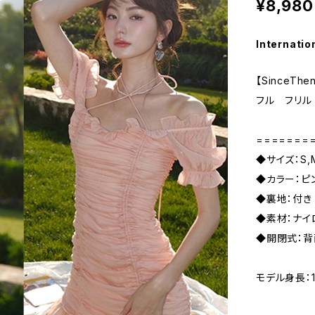
¥8,980
Internatio
【SinceT
フル フリル
=======
◆サイズ：S,M
◆カラー：ピ
◆裏地：付き
◆素材：ナイ
◆開閉式：背
モデル身長：