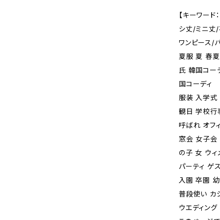
【キーワード：
シ丈/ミニ丈/
ワンピース/
夏服 夏 春
氏 韓国コー
国コーディ
服装 入学式
観日 学校行
呼ばれ オフ
窓会 女子会
の子 女 ウィ
パーティ ゲス
入園 卒園 
普段使い カ
ウエディング 