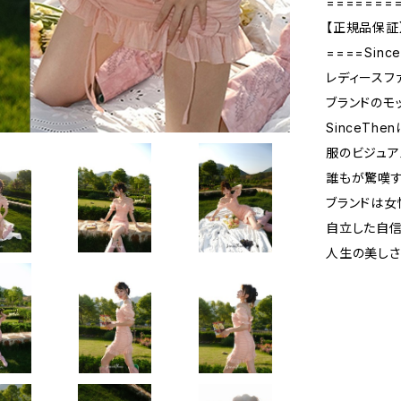
=======
【正規品保証
====Sinc
レディースフ
ブランドのモ
SinceTh
服のビジュア
誰もが驚嘆す
ブランドは女
自立した自信
人生の美しさ