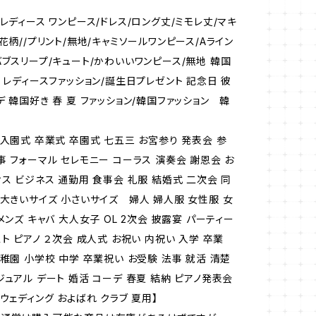
レディース ワンピース/ドレス/ロング丈/ミモレ丈/マキ
花柄//プリント/無地/キャミソールワンピース/Aライン
バブスリープ/キュート/かわいいワンピース/無地 韓国
夏 レディースファッション/誕生日プレゼント 記念日 彼
デ 韓国好き 春 夏 ファッション/韓国ファッション 韓
 入園式 卒業式 卒園式 七五三 お宮参り 発表会 参
事 フォーマル セレモニー コーラス 演奏会 謝恩会 お
ィス ビジネス 通勤用 食事会 礼服 結婚式 二次会 同
 大きいサイズ 小さいサイズ 婦人 婦人服 女性服 女
メンズ キャバ 大人女子 OL 2次会 披露宴 パーティー
ト ピアノ ２次会 成人式 お祝い 内祝い 入学 卒業
幼稚園 小学校 中学 卒業祝い お受験 法事 就活 清楚
ジュアル デート 婚活 コーデ 春夏 結納 ピアノ発表会
ウェディング およばれ クラブ 夏用】