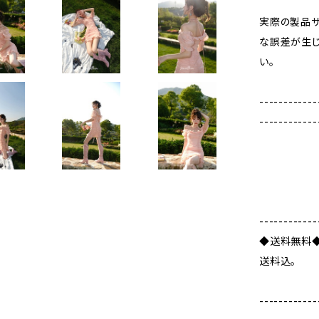
実際の製品
な誤差が生じ
い。
------------
------------
------------
◆送料無料
送料込。
------------