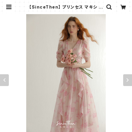
【SinceThen】 プリンセス マキシ フ
リル ワンピース ドレス | AMMI FAS
HION