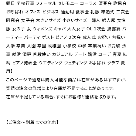
観日 学校行事 フォーマル セレモニー コーラス 演奏会 謝恩会
お呼ばれ オフィス ビジネス 通勤用 食事会 礼服 結婚式 二次会
同窓会 女子会 大きいサイズ 小さいサイズ 婦人 婦人服 女性
服 女の子 女 ウィメンズ キャバ 大人女子 OL 2次会 披露宴 パ
ーティー パーティ ゲスト ピアノ ２次会 成人式 お祝い 内祝い
入学 卒業 入園 卒園 幼稚園 小学校 中学 卒業祝い お受験 法
事 就活 清楚 普段使い カジュアル デート 婚活 コーデ 春夏 結
納 ピアノ発表会 ウエディング ウェディング およばれ クラブ 夏
用】
このページで通常は購入可能な商品は在庫があるはずですが、
突然の注文の急増により在庫が不足することがあります。
在庫が不足している場合、すぐにお客様と連絡を取ります。
【ご注文～到着までの流れ】