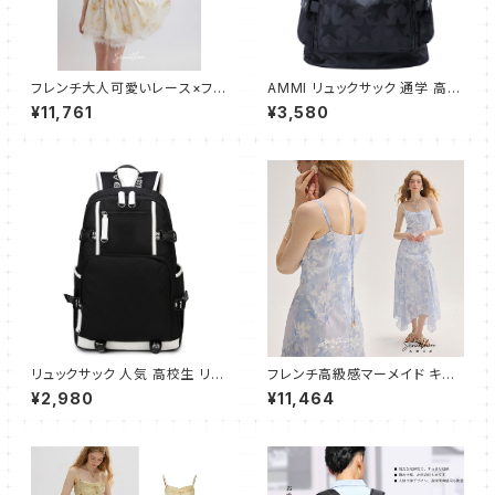
フレンチ大人可愛いレース×フリ
AMMI リュックサック 通学 高校
ル キャミワンピース ショート
生 大学生 人気 メンズ バックパ
¥11,761
¥3,580
ック 大容量 ビジネスリュック お
しゃれ 防水 旅行 防災用リュッ
ク 通勤 リュック バッグ 星柄
リュックサック 人気 高校生 リュ
フレンチ高級感マーメイド キャ
ック レディース メンズ おしゃれ
ミワンピース フレア ロング
¥2,980
¥11,464
ストライプ アウトドア スポーツ
大容量 多機能 通学 軽量 ビジ
ネスバッグ 通勤 Daypack 大
容量 学生 旅行 デイパック お出
かけ A4 サイズ バックパック P
Cバッグ