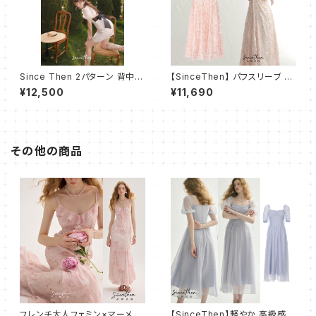
Since Then 2パターン 背中見
【SinceThen】 パフスリーブ キ
せ リボン ミニ ドレス ワンピー
ュート エンパイアワンピース
¥12,500
¥11,690
ス
その他の商品
フレンチ大人フェミン×マーメイ
【SinceThen】軽やか 高級感