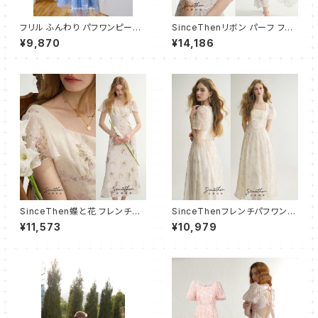
フリル ふんわり パフワンピース
SinceThenリボン パーフ フレ
ショート
アワンピース ロング
¥9,870
¥14,186
SinceThen蝶と花 フレンチワ
SinceThenフレンチパフワンピ
ンピース ドレス ロング
ース フレア ロング
¥11,573
¥10,979