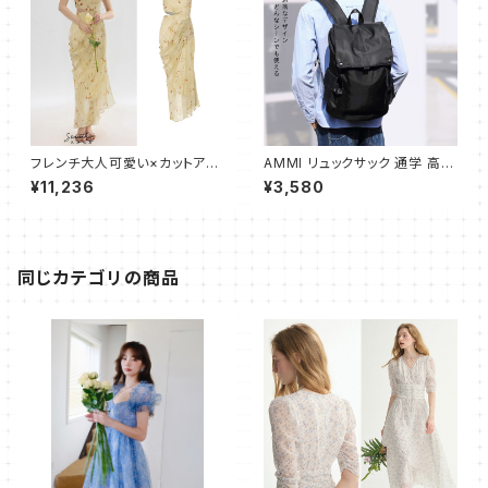
フレンチ大人可愛い×カットアウ
AMMI リュックサック 通学 高校
ト×ギャザー キャミワンピース
生 大学生 人気 メンズ バックパ
¥11,236
¥3,580
ック 大容量 ビジネスリュック お
しゃれ 防水 旅行 防災用リュッ
ク 通勤 リュック バッグ ブラック
同じカテゴリの商品