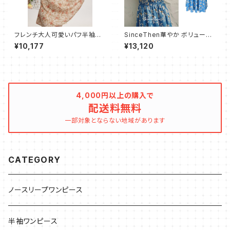
フレンチ大人可愛いパフ半袖ワ
SinceThen華やか ボリューム
ンピース ショート スリム
ふんわり ワンピース バブスリー
¥10,177
¥13,120
プ
4,000円以上の購入で
配送料無料
一部対象とならない地域があります
CATEGORY
ノースリープワンピース
半袖ワンピース