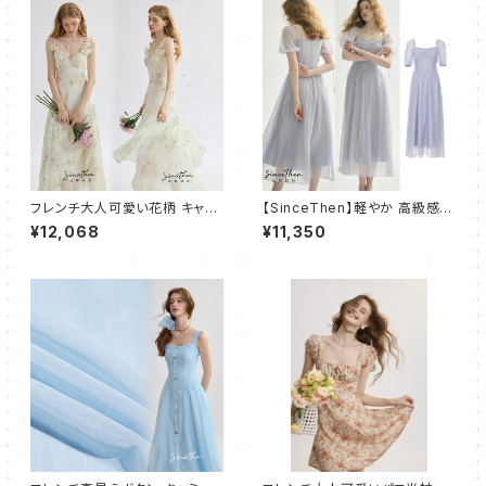
フレンチ大人可愛い花柄 キャミ
【SinceThen】軽やか 高級感
ワンピース フレア ロング
パフ マキシ丈 ワンピース ドレス
¥12,068
¥11,350