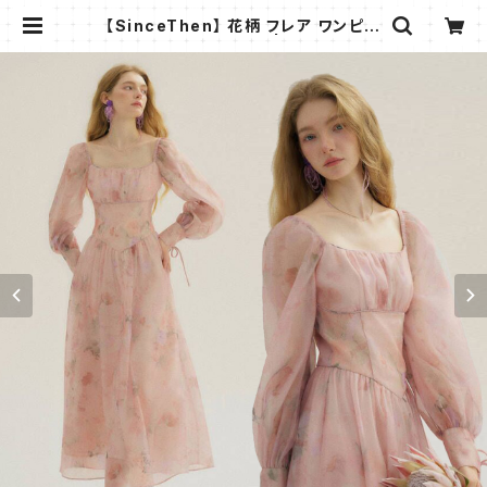
【SinceThen】 花柄 フレア ワンピー
ス ドレス マキシ 春夏 | AMMI FAS
HION