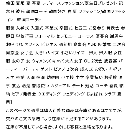
韓国 夏服 夏 春夏 レディースファッション/誕生日プレゼント 記
念日 彼氏 韓国コーデ 韓国好き 春 夏 ファッション/韓国ファッシ
ョン 韓国コーディ
服装 入学式 入園式 卒業式 卒園式 七五三 お宮参り 発表会 参
観日 学校行事 フォーマル セレモニー コーラス 演奏会 謝恩会
お呼ばれ オフィス ビジネス 通勤用 食事会 礼服 結婚式 二次会
同窓会 女子会 大きいサイズ 小さいサイズ 婦人 婦人服 女性
服 女の子 女 ウィメンズ キャバ 大人女子 OL 2次会 披露宴 パ
ーティー パーティ ゲスト ピアノ ２次会 成人式 お祝い 内祝い
入学 卒業 入園 卒園 幼稚園 小学校 中学 卒業祝い お受験 法
事 就活 清楚 普段使い カジュアル デート 婚活 コーデ 春夏 結
納 ピアノ発表会 ウエディング ウェディング およばれ クラブ 夏
用】
このページで通常は購入可能な商品は在庫があるはずですが、
突然の注文の急増により在庫が不足することがあります。
在庫が不足している場合、すぐにお客様と連絡を取ります。