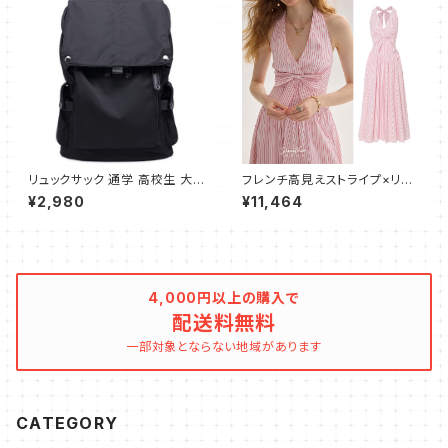
リュックサック 通学 高校生 大学
フレンチ高見えストライプ×リボ
生 人気 メンズ バックパック 大
ン ホルターワンピース
¥2,980
¥11,464
容量 ビジネスリュック おしゃれ
防水 旅行 防災用リュック 通勤
リュック バッグ ブラック
4,000円以上の購入で
配送料無料
一部対象とならない地域があります
CATEGORY