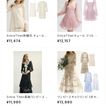
SinceThen刺繍花 チュールワ
SinceThenチュール フリル テ
ンピース2点セット ショート
ィアードワンピース ショート丈
¥11,474
¥12,157
Since Then長袖ワンピース フ
ワンピースキャミワンピ 2点セッ
レアロング丈 キュート フリル リ
ト/2色あり★可愛い キュート
¥11,980
¥13,880
ボン 水玉