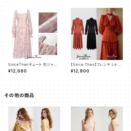
SinceThenキュート 花ジャカ
【Since Then】フレンチ レトハ
ード シースルー袖 ロングワンピ
イエンドス ドレス ワンピース
¥12,680
¥12,800
ース
その他の商品