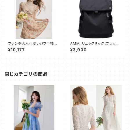
フレンチ大人可愛いパフ半袖ワ
AMMI リュックサック（ブラック）
ンピース ショート スリム
大容量 通勤 通学用 登山用 ビ
¥10,177
¥3,900
ジネスリュック A4サイズ PC収
納
同じカテゴリの商品