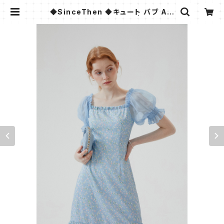
◆SinceThen ◆キュート バブ Aラ
イン ワンピース ラッフル | AMMI F
ASHION