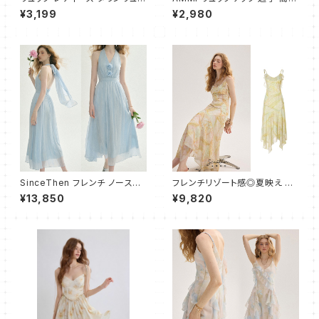
ク 大容量 スクールリュック バッ
生 大学生 人気 メンズ バックパ
¥3,199
¥2,980
クパック リュック 黑 通学 通勤
ック 大容量 ビジネスリュック お
旅行 軽量 防水 リュックサック
しゃれ 防水 旅行 防災用リュッ
ブラック
ク 通勤 リュック バッグ 迷彩柄
SinceThen フレンチ ノースリ
フレンチリゾート感◎夏映え キ
ーブ ワンピース ドレス シフォン
ャミワンピース フレア ロング
¥13,850
¥9,820