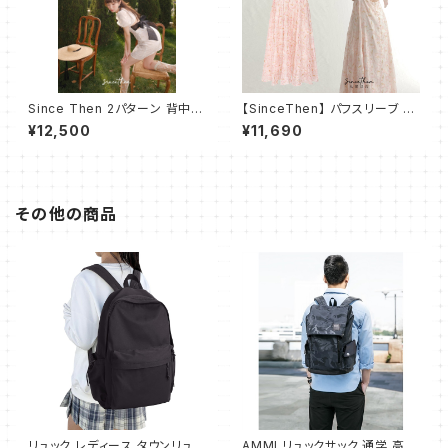
Since Then 2パターン 背中見
【SinceThen】 パフスリーブ キ
せ リボン ミニ ドレス ワンピー
ュート エンパイアワンピース
¥12,500
¥11,690
ス
その他の商品
リュック レディース タウンリュッ
AMMI リュックサック 通学 高校