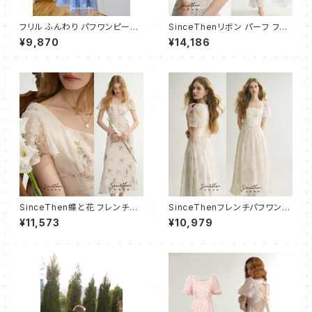
フリル ふんわり パフワンピース
SinceThenリボン パーフ フレ
ショート
アワンピース ロング
¥9,870
¥14,186
SinceThen蝶と花 フレンチワ
SinceThenフレンチパフワンピ
ンピース ドレス ロング
ース フレア ロング
¥11,573
¥10,979