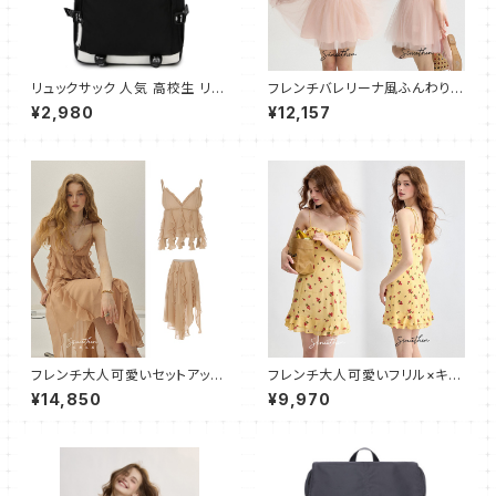
リュックサック 人気 高校生 リュ
フレンチバレリーナ風ふんわりチ
ック レディース メンズ おしゃれ
ュールキャミワンピース
¥2,980
¥12,157
ストライプ アウトドア スポーツ
大容量 多機能 通学 軽量 ビジ
ネスバッグ 通勤 Daypack 大
容量 学生 旅行 デイパック お出
かけ A4 サイズ バックパック P
Cバッグ(ブラック）
フレンチ大人可愛いセットアップ
フレンチ大人可愛いフリル×キャ
フリル×フリンジ
ミワンピース ショート
¥14,850
¥9,970