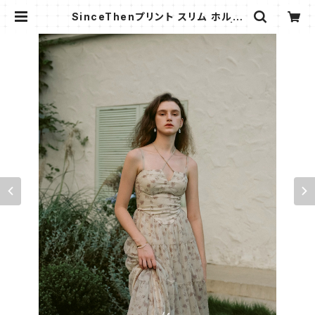
SinceThenプリント スリム ホルダ
ー ワンピース ロングOnepiece | A
MMI FASHION