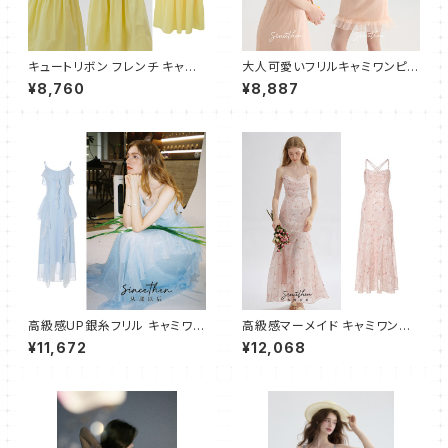
キュートリボン フレンチ キャミ
大人可愛いフリルキャミワンピー
ワンピース ドレス ティアード フ
ス ショート
¥8,760
¥8,887
レアドレス イエロー
高級感UP銀糸フリル キャミワン
高級感マーメイド キャミワンピ
ピース フレア ロング
ース ロング
¥11,672
¥12,068