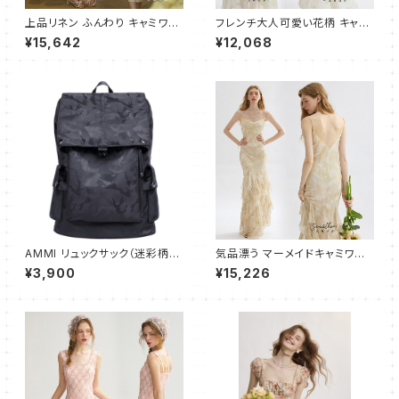
上品リネン ふんわり キャミワン
フレンチ大人可愛い花柄 キャミ
ピース ロング
ワンピース フレア ロング
¥15,642
¥12,068
AMMI リュックサック（迷彩柄）
気品漂う マーメイドキャミワン
大容量 通勤 通学用 登山用 ビ
ピース ロング
¥3,900
¥15,226
ジネスリュック A4サイズ PC収
納