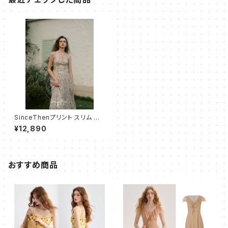
SinceThenプリント スリム ホ
ルダー ワンピース ロングOnep
¥12,890
iece
おすすめ商品