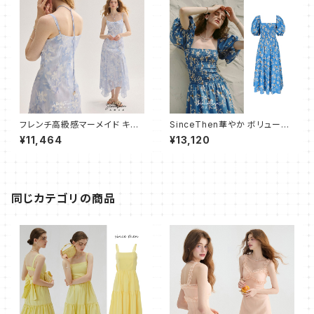
フレンチ高級感マーメイド キャ
SinceThen華やか ボリューム
ミワンピース フレア ロング
ふんわり ワンピース バブスリー
¥11,464
¥13,120
プ
同じカテゴリの商品