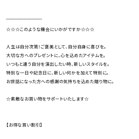
‾‾‾‾‾‾‾‾‾‾‾‾‾‾‾‾‾‾‾‾
☆☆☆このような機会にいかがですか☆☆☆
人生は自分次第！ご褒美として、自分自身に喜びを。
大切な方へのプレゼントに、心を込めたアイテムを。
いつもと違う自分を演出したい時、新しいスタイルを。
特別な一日や記念日に、新しい何かを加えて特別に。
お世話になった方への感謝の気持ちを込めた贈り物に。
☆素敵なお買い物をサポートいたします☆
【お得な買い割引】