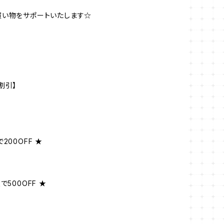
買い物をサポートいたします☆
割引】
200OFF ★
で500OFF ★