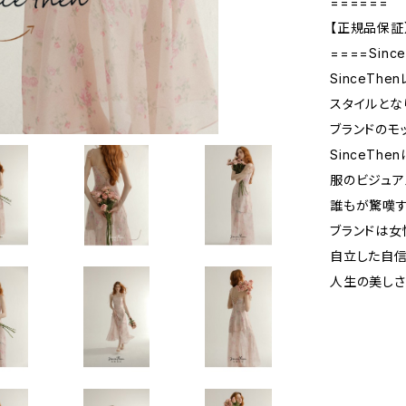
======
【正規品保証
====Sinc
SinceTh
スタイルとな
ブランドのモ
SinceTh
服のビジュア
誰もが驚嘆す
ブランドは女
自立した自信
人生の美しさ