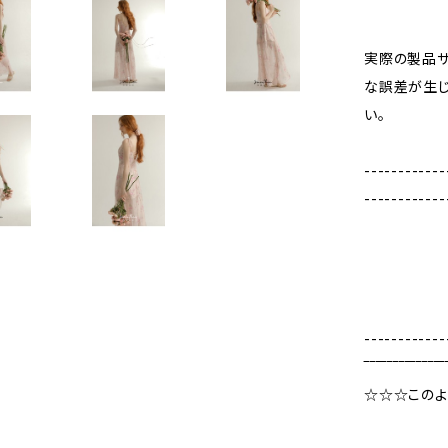
実際の製品
な誤差が生じ
い。
------------
------------
------------
‾‾‾‾‾‾‾‾‾‾‾‾‾‾
☆☆☆この