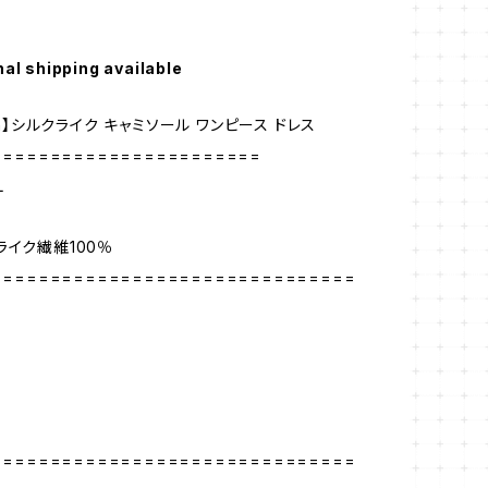
nal shipping available
hen】シルクライク キャミソール ワンピース ドレス
=======================
L
ライク繊維100％
===============================
===============================