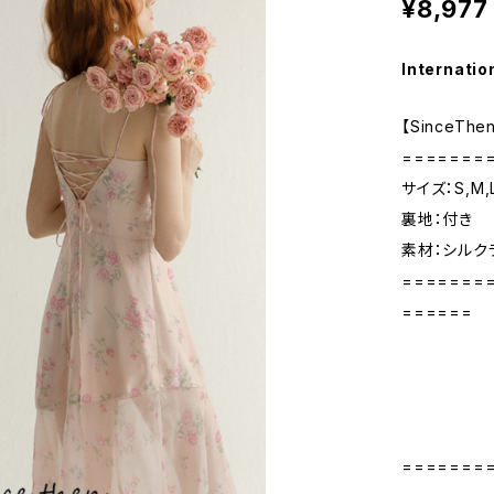
¥8,977
Internatio
【SinceT
=======
サイズ：S,M,
裏地：付き
素材：シルク
=======
======
=======